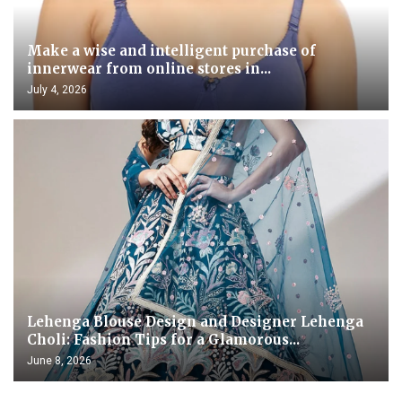
Make a wise and intelligent purchase of
innerwear from online stores in...
July 4, 2026
Lehenga Blouse Design and Designer Lehenga
Choli: Fashion Tips for a Glamorous...
June 8, 2026