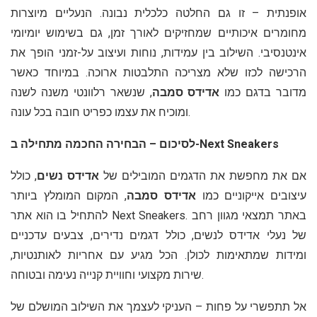
אופנתית – זו גם החלטה כלכלית נבונה. הנעליים מיוצרות
מחומרים איכותיים שמחזיקים לאורך זמן, גם בשימוש יומיומי
אינטנסיבי. השילוב בין עמידות, נוחות ועיצוב על-זמני הופך את
הרכישה לכזו שלא מצריכה התלבטות ארוכה. במיוחד כאשר
מדובר בדגם כמו
אדידס סמבה
, שנשאר רלוונטי משנה לשנה
ומוכיח את עצמו כפריט חובה בכל עונה.
לסיכום – הבחירה החכמה מתחילה ב-Next Sneakers
אם את מחפשת את הדגמים המובילים של
אדידס נשים
, כולל
עיצובים אייקוניים כמו
אדידס סמבה
, המקום המומלץ ביותר
להתחיל בו הוא אתר Next Sneakers. באתר תמצאי מגוון רחב
של נעלי אדידס לנשים, כולל דגמים נדירים, צבעים עדכניים
ומידות שמתאימות לכולן. הכל מגיע עם אחריות לאותנטיות,
שירות מקצועי וחוויית קנייה נעימה ובטוחה.
אל תתפשרי על פחות – העניקי לעצמך את השילוב המושלם של