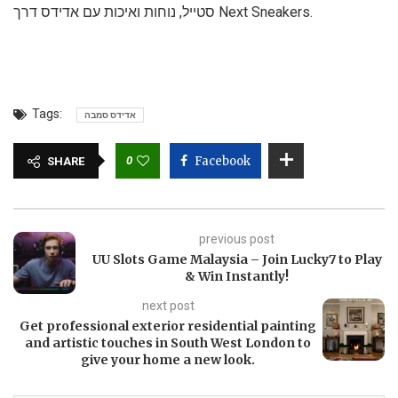
סטייל, נוחות ואיכות עם אדידס דרך Next Sneakers.
Tags:
אדידס סמבה
0
Facebook
SHARE
previous post
UU Slots Game Malaysia – Join Lucky7 to Play
& Win Instantly!
next post
Get professional exterior residential painting
and artistic touches in South West London to
give your home a new look.